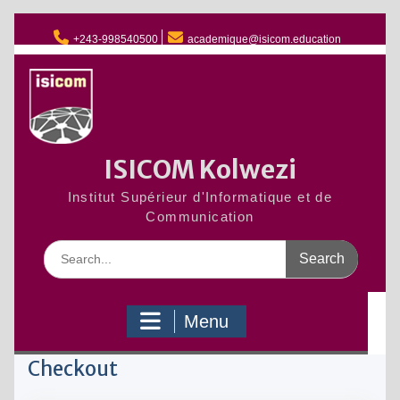
Skip
to
+243-998540500
academique@isicom.education
content
ISICOM Kolwezi
Institut Supérieur d'Informatique et de
Communication
Search
for:
Menu
Checkout