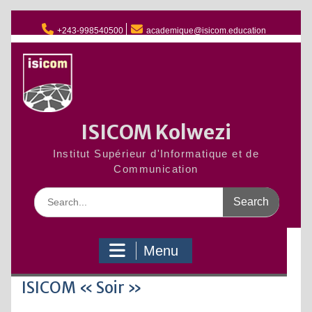
Skip
to
+243-998540500
academique@isicom.education
content
ISICOM Kolwezi
Institut Supérieur d'Informatique et de
Communication
Search
for:
Menu
ISICOM « Soir »