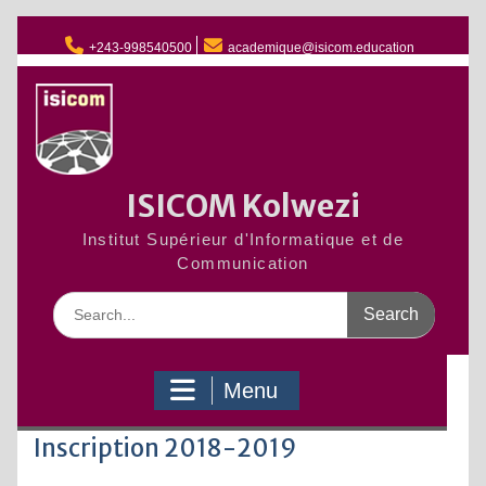
Skip
to
+243-998540500
academique@isicom.education
content
ISICOM Kolwezi
Institut Supérieur d'Informatique et de
Communication
Search
for:
Menu
Inscription 2018-2019