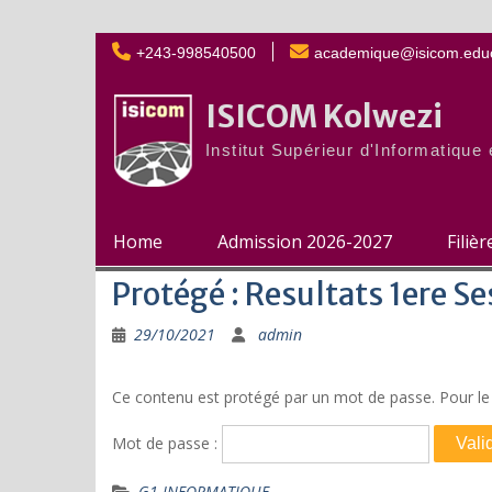
Skip
+243-998540500
academique@isicom.educ
to
content
ISICOM Kolwezi
Institut Supérieur d'Informatiqu
Home
Admission 2026-2027
Filiè
Protégé : Resultats 1ere 
29/10/2021
admin
Ce contenu est protégé par un mot de passe. Pour le v
Mot de passe :
G1-INFORMATIQUE