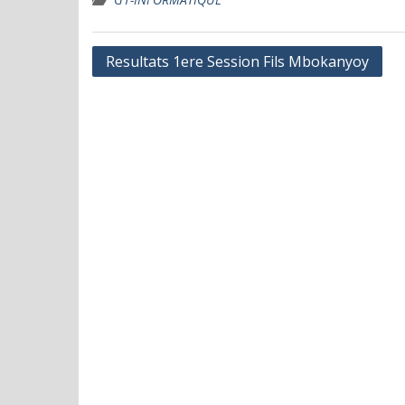
Navigation
Resultats 1ere Session Fils Mbokanyoy
de
l’article