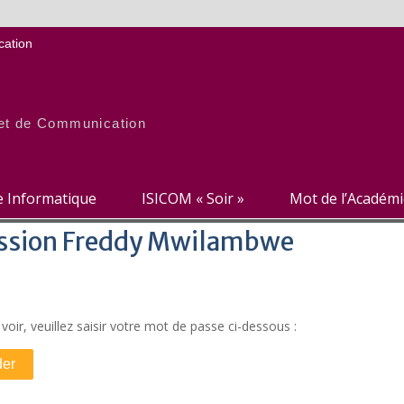
ation
e et de Communication
re Informatique
ISICOM « Soir »
Mot de l’Académ
Session Freddy Mwilambwe
oir, veuillez saisir votre mot de passe ci-dessous :