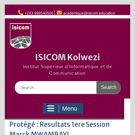
Skip
to
+243-998540500
academique@isicom.education
content
ISICOM Kolwezi
Institut Supérieur d'Informatique et de
Communication
Search
for:
Menu
Protégé : Resultats 1ere Session
Marck MWAMBAYI