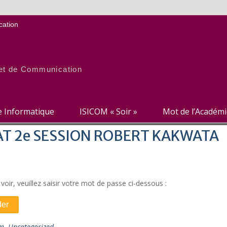
ation
e et de Communication
re Informatique
ISICOM « Soir »
Mot de l’Académ
TAT 2e SESSION ROBERT KAKWATA
oir, veuillez saisir votre mot de passe ci-dessous :
ve
,
Uncategorized