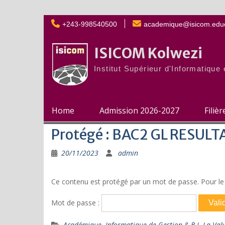
Skip
+243-998540500
academique@isicom.educ
to
content
ISICOM Kolwezi
Institut Supérieur d'Informatiqu
Home
Admission 2026-2027
Filiè
Protégé : BAC2 GL RESUL
20/11/2023
admin
Ce contenu est protégé par un mot de passe. Pour le v
Mot de passe :
Académique
,
Informatique de Gestion & B.I
,
La Val