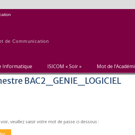
ation
e et de Communication
re Informatique
ISICOM « Soir »
Mot de l’Académ
Semestre BAC2_GENIE_LOGICIEL
oir, veuillez saisir votre mot de passe ci-dessous :