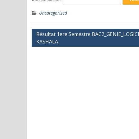
Uncategorized
Navigation
Résultat 1ere Semestre BAC2_GENIE_LOGIC
KASHALA
de
l’article