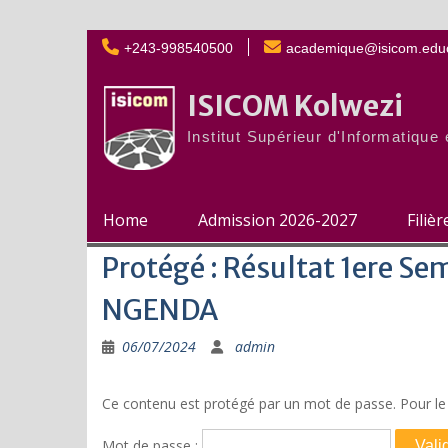
Skip
+243-998540500
academique@isicom.educ
to
content
ISICOM Kolwezi
Institut Supérieur d'Informatiqu
Home
Admission 2026-2027
Filiè
Protégé : Résultat 1ere 
NGENDA
06/07/2024
admin
Ce contenu est protégé par un mot de passe. Pour le v
Mot de passe :