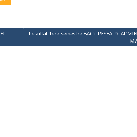
IEL
Résultat 1ere Semestre BAC2_RESEAUX_ADMI
MW