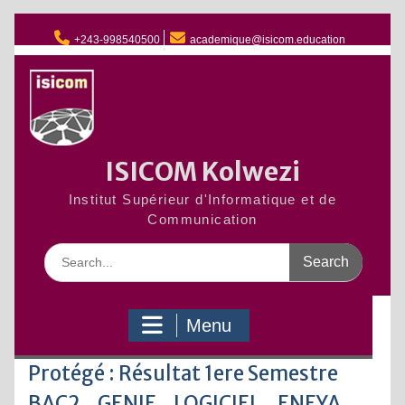
Skip
to
+243-998540500
academique@isicom.education
content
ISICOM Kolwezi
Institut Supérieur d'Informatique et de
Communication
Search
for:
Menu
Protégé : Résultat 1ere Semestre
BAC2_GENIE_LOGICIEL_ENEYA