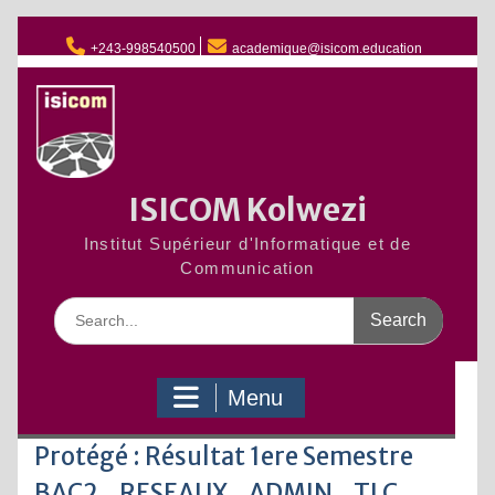
Skip
to
+243-998540500
academique@isicom.education
content
ISICOM Kolwezi
Institut Supérieur d'Informatique et de
Communication
Search
for:
Menu
Protégé : Résultat 1ere Semestre
BAC2_RESEAUX_ADMIN_TLC