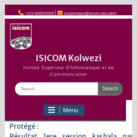
Skip
to
+243-998540500
academique@isicom.education
content
ISICOM Kolwezi
Institut Supérieur d'Informatique et de
Communication
Search
for:
Menu
Protégé :
Résultat_1ere_session_kashala_nawe