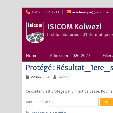
Skip
+243-998540500
academique@isicom.educ
to
content
ISICOM Kolwezi
Institut Supérieur d'Informatiqu
Home
Admission 2026-2027
Filiè
Protégé : Résultat_1ere
22/08/2024
admin
Ce contenu est protégé par un mot de passe. Pour le v
Mot de passe :
Académique
,
La Valve