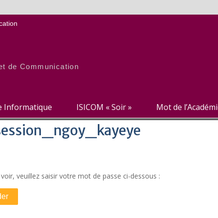
ation
e et de Communication
re Informatique
ISICOM « Soir »
Mot de l’Académ
_session_ngoy_kayeye
oir, veuillez saisir votre mot de passe ci-dessous :