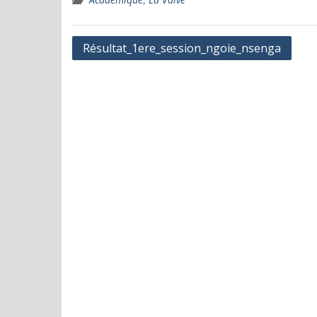
Navigation
Résultat_1ere_session_ngoie_nsenga
de
l’article