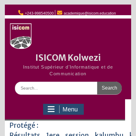
Skip
to
+243-998540500
academique@isicom.education
content
ISICOM Kolwezi
Institut Supérieur d'Informatique et de
Communication
Search
for:
Menu
Protégé :
Résultats_1ere_session_kalumbu_k