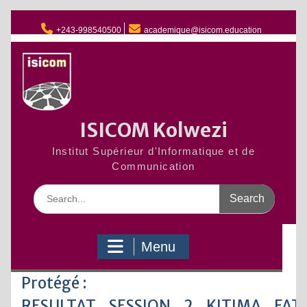
Skip
to
+243-998540500
academique@isicom.education
content
ISICOM Kolwezi
Institut Supérieur d'Informatique et de
Communication
Search
for:
Menu
Protégé :
RESULTAT_SESSION_2_KITIMA_FA