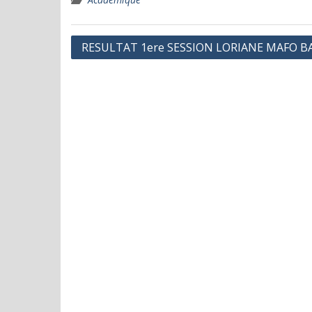
Navigation
RESULTAT 1ere SESSION LORIANE MAFO B
de
l’article