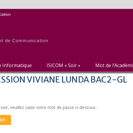
ation
e et de Communication
re Informatique
ISICOM « Soir »
Mot de l’Académ
 SESSION VIVIANE LUNDA BAC2-GL
oir, veuillez saisir votre mot de passe ci-dessous :