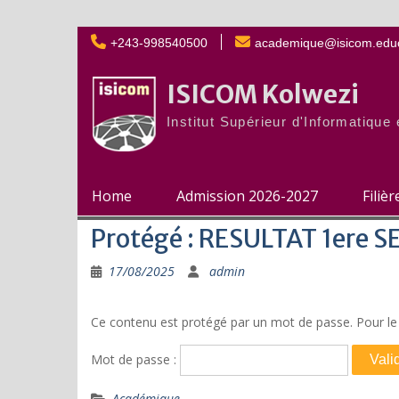
Skip
+243-998540500
academique@isicom.educ
to
content
ISICOM Kolwezi
Institut Supérieur d'Informatiqu
Home
Admission 2026-2027
Filiè
Protégé : RESULTAT 1ere
17/08/2025
admin
Ce contenu est protégé par un mot de passe. Pour le v
Mot de passe :
Académique