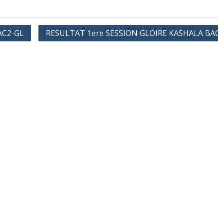
AC2-GL
RESULTAT 1ere SESSION GLOIRE KASHALA BA