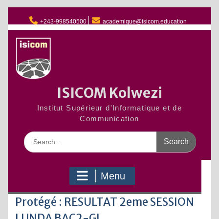
Skip
to
+243-998540500
academique@isicom.education
content
ISICOM Kolwezi
Institut Supérieur d'Informatique et de
Communication
Search
for:
Menu
Protégé : RESULTAT 2eme SESSION
LUNDA BAC2-GL