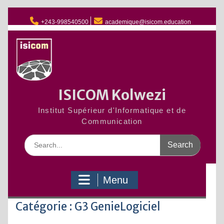
Skip
to
+243-998540500
academique@isicom.education
content
ISICOM Kolwezi
Institut Supérieur d'Informatique et de
Communication
Search
for:
Menu
Catégorie :
G3 GenieLogiciel